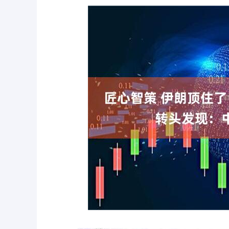
深证成指
14311.01
.68
1.02%
200.89
1