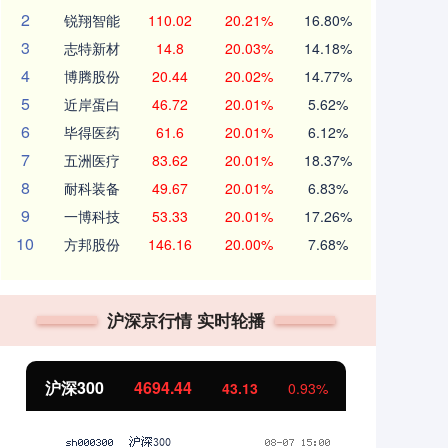
2
锐翔智能
110.02
20.21%
16.80%
3
志特新材
14.8
20.03%
14.18%
4
博腾股份
20.44
20.02%
14.77%
5
近岸蛋白
46.72
20.01%
5.62%
6
毕得医药
61.6
20.01%
6.12%
7
五洲医疗
83.62
20.01%
18.37%
8
耐科装备
49.67
20.01%
6.83%
9
一博科技
53.33
20.01%
17.26%
10
方邦股份
146.16
20.00%
7.68%
沪深京行情 实时轮播
北证50
1134.24
创
11.37
1.01%