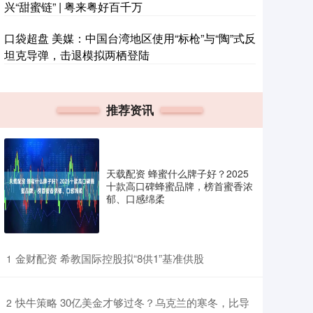
兴“甜蜜链” | 粤来粤好百千万
口袋超盘 美媒：中国台湾地区使用“标枪”与“陶”式反
坦克导弹，击退模拟两栖登陆
推荐资讯
天载配资 蜂蜜什么牌子好？2025
十款高口碑蜂蜜品牌，榜首蜜香浓
郁、口感绵柔
​金财配资 希教国际控股拟“8供1”基准供股
1
​快牛策略 30亿美金才够过冬？乌克兰的寒冬，比导
2