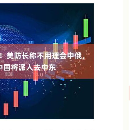
沪深300
4694.44
.42%
43.13
0.93%