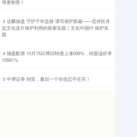
弹更刺骨！
​达麟操盘 守护千年盐脉 谱写保护新篇——贡井区井
3
盐文化连片保护利用的探索实践丨文化中国行·保护实
践
​驰盈配资 10月15日博22转债上涨006%，转股溢价率
4
15561%
​中博证券 别笑，最后一个你也忍不住买！
5