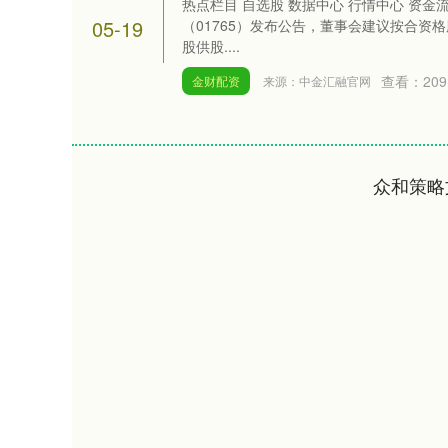
热点栏目 自选股 数据中心 行情中心 资金
05-19
（01765）发布公告，董事会建议按合资
股供股....
查看：
209
金财配资
来源：中金汇融官网
众和策略
深证成指
14110.12
.92
0.57%
-34.08
-0