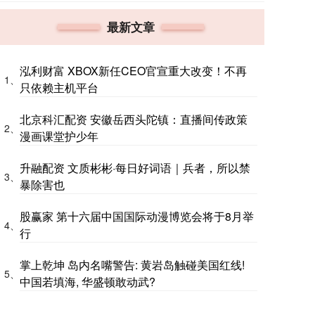
最新文章
泓利财富 XBOX新任CEO官宣重大改变！不再
1、
只依赖主机平台
北京科汇配资 安徽岳西头陀镇：直播间传政策
2、
漫画课堂护少年
升融配资 文质彬彬·每日好词语｜兵者，所以禁
3、
暴除害也
股赢家 第十六届中国国际动漫博览会将于8月举
4、
行
掌上乾坤 岛内名嘴警告: 黄岩岛触碰美国红线!
5、
中国若填海, 华盛顿敢动武?