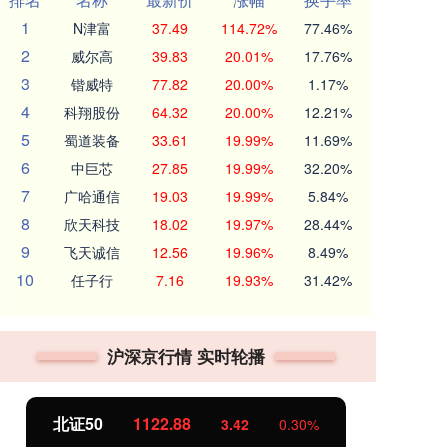
1
N津富
37.49
114.72%
77.46%
2
威尔高
39.83
20.01%
17.76%
3
锴威特
77.82
20.00%
1.17%
4
科翔股份
64.32
20.00%
12.21%
5
蜀道装备
33.61
19.99%
11.69%
6
中巨芯
27.85
19.99%
32.20%
7
广哈通信
19.03
19.99%
5.84%
8
欣天科技
18.02
19.97%
28.44%
9
飞天诚信
12.56
19.96%
8.49%
10
任子行
7.16
19.93%
31.42%
沪深京行情 实时轮播
北证50
1122.88
创
3.42
0.30%