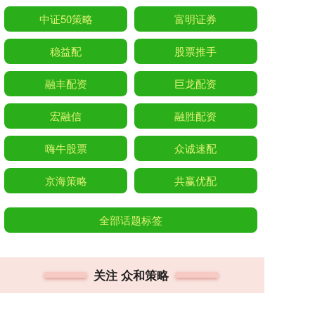
中证50策略
富明证券
稳益配
股票推手
融丰配资
巨龙配资
宏融信
融胜配资
嗨牛股票
众诚速配
京海策略
共赢优配
全部话题标签
关注 众和策略