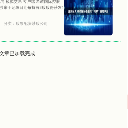
流向 模拟交易 客户端 希教国际控股
格股东于记录日期每持有8股股份获发1
分类：
股票配资炒股公司
文章已加载完成
沪深300
4651.31
.24%
-6.85
-0.15%