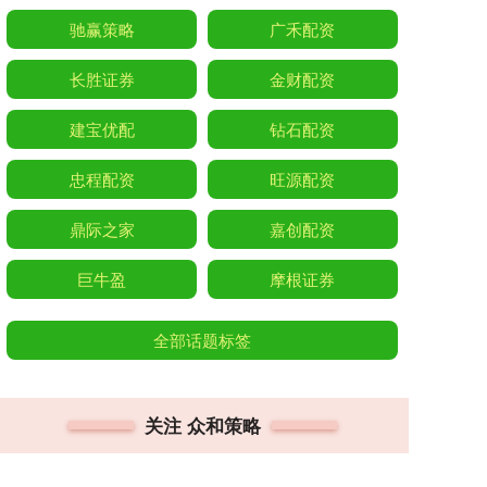
驰赢策略
广禾配资
长胜证券
金财配资
建宝优配
钻石配资
忠程配资
旺源配资
鼎际之家
嘉创配资
巨牛盈
摩根证券
全部话题标签
关注 众和策略