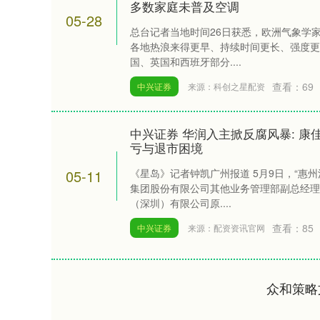
多数家庭未普及空调
05-28
总台记者当地时间26日获悉，欧洲气象学
各地热浪来得更早、持续时间更长、强度更
国、英国和西班牙部分....
查看：
69
中兴证券
来源：科创之星配资
中兴证券 华润入主掀反腐风暴: 康
亏与退市困境
05-11
《星岛》记者钟凯广州报道 5月9日，“惠
集团股份有限公司其他业务管理部副总经理
（深圳）有限公司原....
查看：
85
中兴证券
来源：配资资讯官网
众和策略
上证指数
3940.04
.40
2.13%
39.68
1.