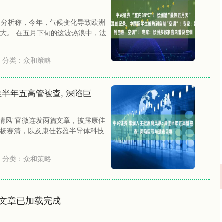
家分析称，今年，气候变化导致欧洲
大。 在五月下旬的这波热浪中，法
分类：
众和策略
佳半年五高管被查, 深陷巨
州清风”官微连发两篇文章，披露康佳
杨赛清，以及康佳芯盈半导体科技
分类：
众和策略
文章已加载完成
深证成指
14311.01
02%
200.89
1.42%