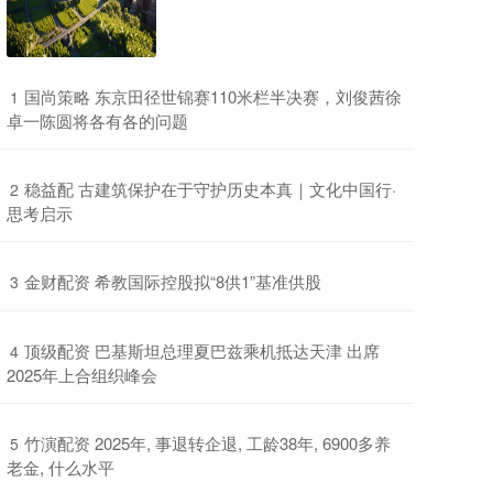
​国尚策略 东京田径世锦赛110米栏半决赛，刘俊茜徐
1
卓一陈圆将各有各的问题
​稳益配 古建筑保护在于守护历史本真｜文化中国行·
2
思考启示
​金财配资 希教国际控股拟“8供1”基准供股
3
​顶级配资 巴基斯坦总理夏巴兹乘机抵达天津 出席
4
2025年上合组织峰会
​竹演配资 2025年, 事退转企退, 工龄38年, 6900多养
5
老金, 什么水平