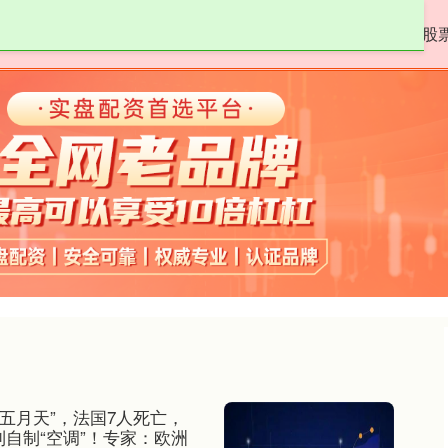
众和策略
配资平台网址
股票杠杆
股
热五月天”，法国7人死亡，
自制“空调”！专家：欧洲