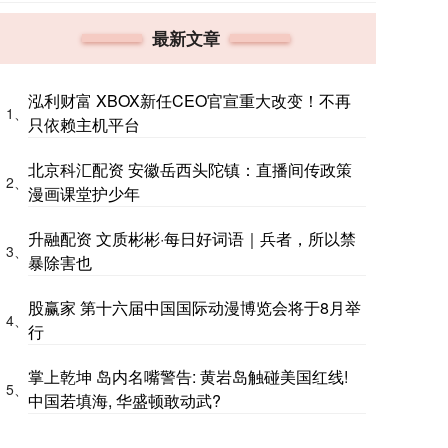
最新文章
泓利财富 XBOX新任CEO官宣重大改变！不再
1、
只依赖主机平台
北京科汇配资 安徽岳西头陀镇：直播间传政策
2、
漫画课堂护少年
升融配资 文质彬彬·每日好词语｜兵者，所以禁
3、
暴除害也
股赢家 第十六届中国国际动漫博览会将于8月举
4、
行
掌上乾坤 岛内名嘴警告: 黄岩岛触碰美国红线!
5、
中国若填海, 华盛顿敢动武?